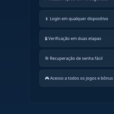
📱 Login em qualquer dispositivo
🔒 Verificação em duas etapas
🎯 Recuperação de senha fácil
🎮 Acesso a todos os jogos e bônus