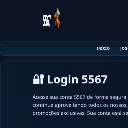
INÍCIO
JOG
🔐 Login 5567
Acesse sua conta 5567 de forma segura e
continue aproveitando todos os nossos 
promoções exclusivas. Sua conta está 