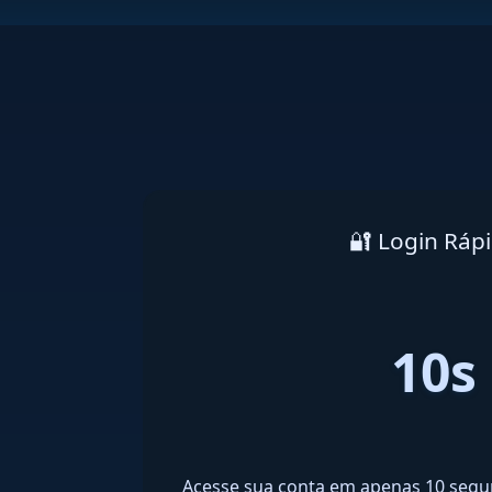
🔐 Login Ráp
10s
Acesse sua conta em apenas 10 segu