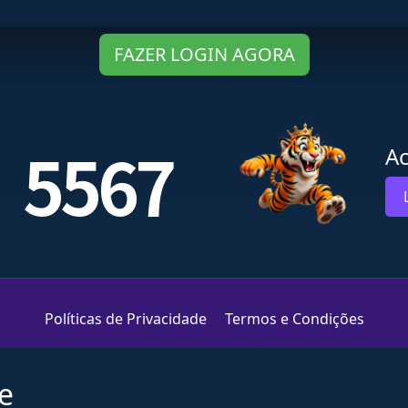
FAZER LOGIN AGORA
A
Políticas de Privacidade
Termos e Condições
de