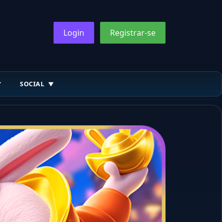
Login
Registrar-se
SOCIAL