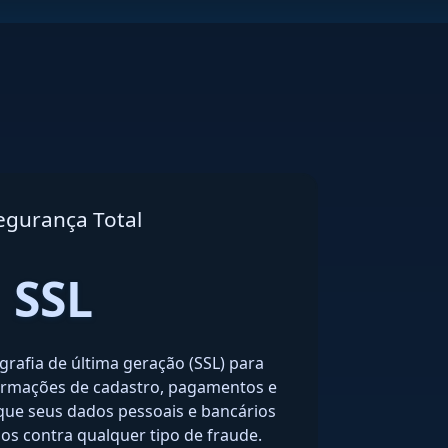
Segurança Total
SSL
grafia de última geração (SSL) para
formações de cadastro, pagamentos e
 que seus dados pessoais e bancários
os contra qualquer tipo de fraude.