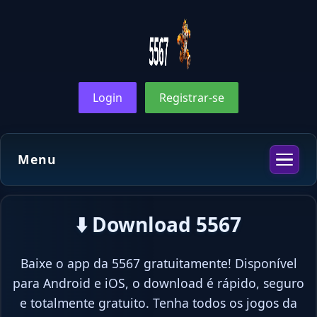
Login
Registrar-se
Menu
⬇️ Download 5567
Baixe o app da 5567 gratuitamente! Disponível
para Android e iOS, o download é rápido, seguro
e totalmente gratuito. Tenha todos os jogos da