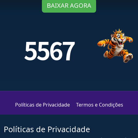
BAIXAR AGORA
Políticas de Privacidade
Termos e Condições
Políticas de Privacidade