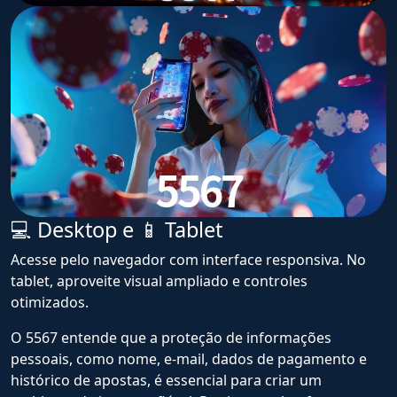
💻 Desktop e 📱 Tablet
Acesse pelo navegador com interface responsiva. No
tablet, aproveite visual ampliado e controles
otimizados.
O 5567 entende que a proteção de informações
pessoais, como nome, e-mail, dados de pagamento e
histórico de apostas, é essencial para criar um