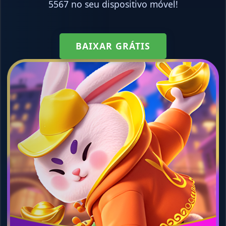
5567 no seu dispositivo móvel!
BAIXAR GRÁTIS