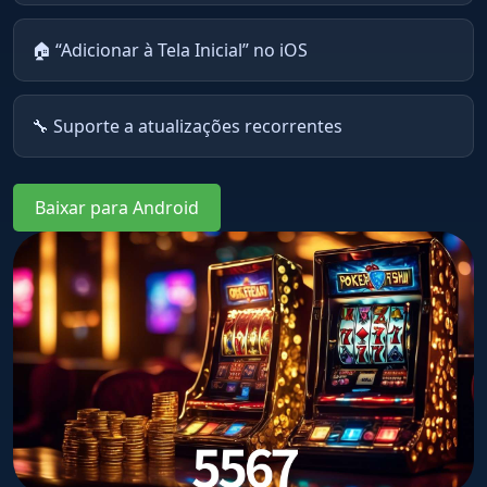
🏠 “Adicionar à Tela Inicial” no iOS
🔧 Suporte a atualizações recorrentes
Baixar para Android