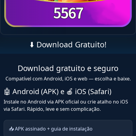
⬇️ Download Gratuito!
Download gratuito e seguro
Compatível com Android, iOS e web — escolha e baixe.
🤖 Android (APK) e 🍎 iOS (Safari)
Instale no Android via APK oficial ou crie atalho no iOS
via Safari. Rápido, leve e sem complicação.
📥 APK assinado + guia de instalação