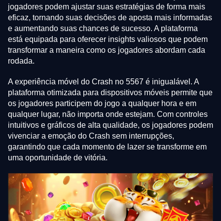
jogadores podem ajustar suas estratégias de forma mais
eficaz, tornando suas decisões de aposta mais informadas
e aumentando suas chances de sucesso. A plataforma
está equipada para oferecer insights valiosos que podem
transformar a maneira como os jogadores abordam cada
rodada.
A experiência móvel do Crash no 5567 é inigualável. A
plataforma otimizada para dispositivos móveis permite que
os jogadores participem do jogo a qualquer hora e em
qualquer lugar, não importa onde estejam. Com controles
intuitivos e gráficos de alta qualidade, os jogadores podem
vivenciar a emoção do Crash sem interrupções,
garantindo que cada momento de lazer se transforme em
uma oportunidade de vitória.