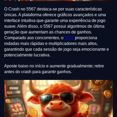
O Crash no 5567 destaca-se por suas características
únicas. A plataforma oferece gráficos avançados e uma
interface intuitiva que garante uma experiência de jogo
suave. Além disso, o 5567 possui algoritmos de última
geração que aumentam as chances de ganhos.
Comparado aos concorrentes, o
5567
proporciona
rodadas mais rápidas e multiplicadores mais altos,
garantindo que cada sessão de jogo seja emocionante e
potencialmente lucrativa.
Aposte baixo no início e aumente gradualmente; retire
antes do crash para garantir ganhos.