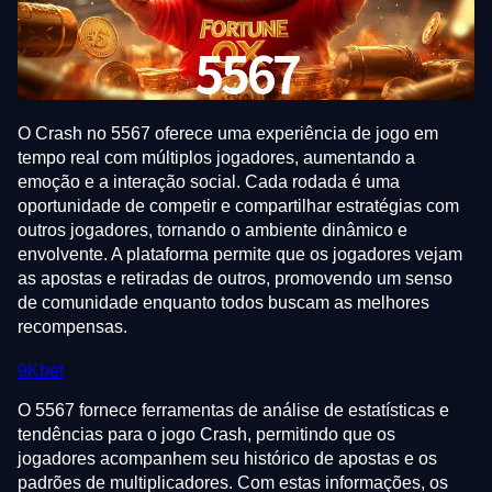
O Crash no 5567 oferece uma experiência de jogo em
tempo real com múltiplos jogadores, aumentando a
emoção e a interação social. Cada rodada é uma
oportunidade de competir e compartilhar estratégias com
outros jogadores, tornando o ambiente dinâmico e
envolvente. A plataforma permite que os jogadores vejam
as apostas e retiradas de outros, promovendo um senso
de comunidade enquanto todos buscam as melhores
recompensas.
9Kbet
O 5567 fornece ferramentas de análise de estatísticas e
tendências para o jogo Crash, permitindo que os
jogadores acompanhem seu histórico de apostas e os
padrões de multiplicadores. Com estas informações, os