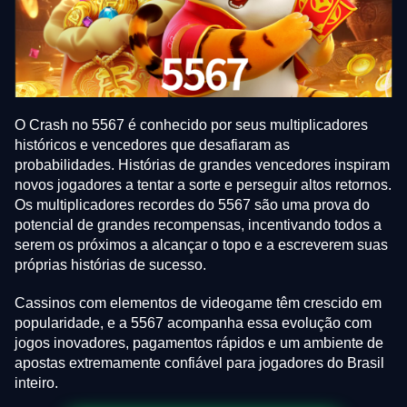
O Crash no 5567 é conhecido por seus multiplicadores
históricos e vencedores que desafiaram as
probabilidades. Histórias de grandes vencedores inspiram
novos jogadores a tentar a sorte e perseguir altos retornos.
Os multiplicadores recordes do 5567 são uma prova do
potencial de grandes recompensas, incentivando todos a
serem os próximos a alcançar o topo e a escreverem suas
próprias histórias de sucesso.
Cassinos com elementos de videogame têm crescido em
popularidade, e a 5567 acompanha essa evolução com
jogos inovadores, pagamentos rápidos e um ambiente de
apostas extremamente confiável para jogadores do Brasil
inteiro.