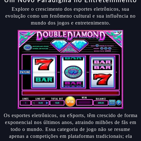
Um Novo Paradigma no Entretenimento
Explore o crescimento dos esportes eletrônicos, sua
evolução como um fenômeno cultural e sua influência no
mundo dos jogos e entretenimento.
Os esportes eletrônicos, ou eSports, têm crescido de forma
exponencial nos últimos anos, atraindo milhões de fãs em
todo o mundo. Essa categoria de jogo não se resume
apenas a competições em plataformas tradicionais; ela