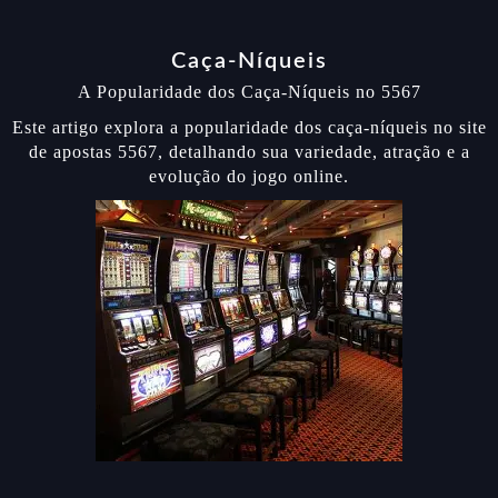
Caça-Níqueis
A Popularidade dos Caça-Níqueis no 5567
Este artigo explora a popularidade dos caça-níqueis no site
de apostas 5567, detalhando sua variedade, atração e a
evolução do jogo online.