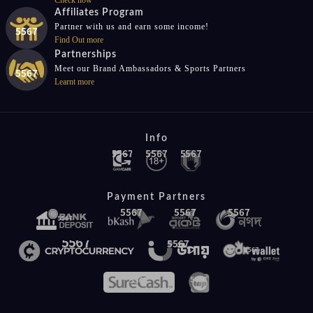
Check now
Affiliates Program
Partner with us and earn some income!
Find Out more
Partnerships
Meet our Brand Ambassadors & Sports Partners
Learnt more
Info
Payment Partners