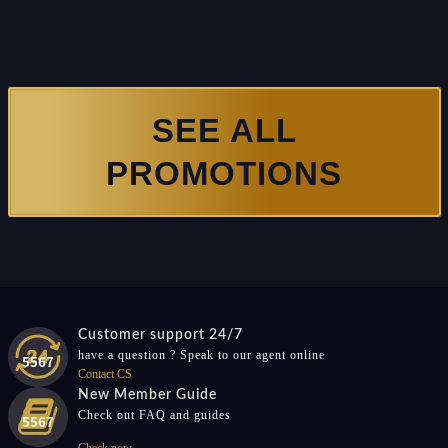
SEE ALL
PROMOTIONS
Customer support 24/7
have a question ? Speak to our agent online
Contact CS
New Member Guide
Check out FAQ and guides