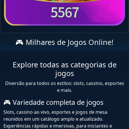
🎮 Milhares de Jogos Online!
Explore todas as categorias de
jogos
Diversão para todos os estilos: slots, cassino, esportes
e mais.
🎮 Variedade completa de jogos
Slots, cassino ao vivo, esportes e jogos de mesa
reunidos em um catálogo amplo e atualizado.
Experiências rápidas e imersivas, para iniciantes e