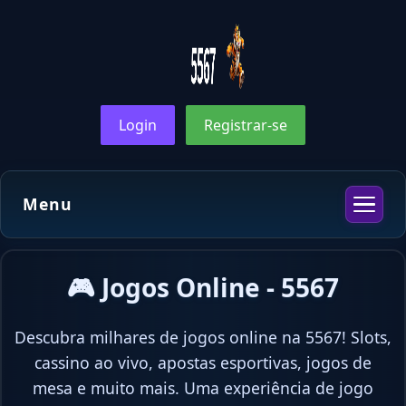
Login
Registrar-se
Menu
🎮 Jogos Online - 5567
Descubra milhares de jogos online na 5567! Slots,
cassino ao vivo, apostas esportivas, jogos de
mesa e muito mais. Uma experiência de jogo