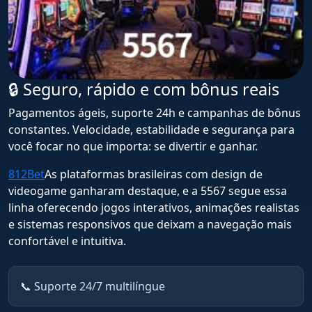
🔒 Seguro, rápido e com bônus reais
Pagamentos ágeis, suporte 24h e campanhas de bônus
constantes. Velocidade, estabilidade e segurança para
você focar no que importa: se divertir e ganhar.
812Bet
As plataformas brasileiras com design de
videogame ganharam destaque, e a 5567 segue essa
linha oferecendo jogos interativos, animações realistas
e sistemas responsivos que deixam a navegação mais
confortável e intuitiva.
📞 Suporte 24/7 multilíngue