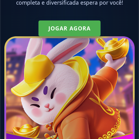
completa e diversificada espera por você!
JOGAR AGORA