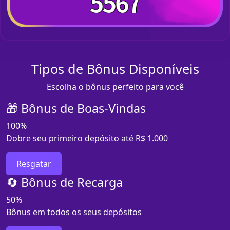
Tipos de Bônus Disponíveis
Escolha o bônus perfeito para você
🎁 Bônus de Boas-Vindas
100%
Dobre seu primeiro depósito até R$ 1.000
Resgatar
🔄 Bônus de Recarga
50%
Bônus em todos os seus depósitos