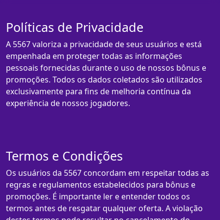
Políticas de Privacidade
A 5567 valoriza a privacidade de seus usuários e está
empenhada em proteger todas as informações
pessoais fornecidas durante o uso de nossos bônus e
promoções. Todos os dados coletados são utilizados
exclusivamente para fins de melhoria contínua da
experiência de nossos jogadores.
Termos e Condições
Os usuários da 5567 concordam em respeitar todas as
regras e regulamentos estabelecidos para bônus e
promoções. É importante ler e entender todos os
termos antes de resgatar qualquer oferta. A violação