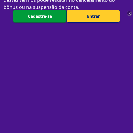
destes termos pode resultar no cancelamento do
bônus ou na suspensão da conta.
X
Cadastre-se
Entrar