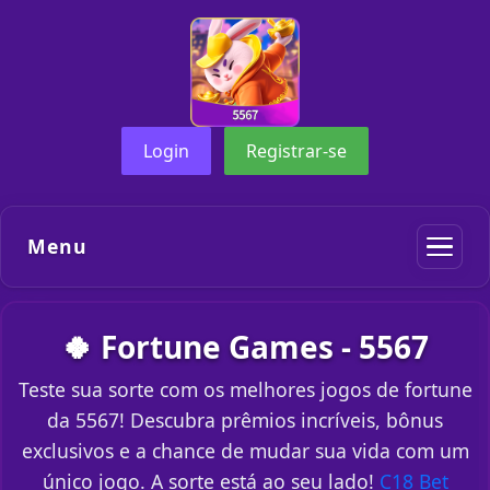
Login
Registrar-se
Menu
🍀 Fortune Games - 5567
Teste sua sorte com os melhores jogos de fortune
da 5567! Descubra prêmios incríveis, bônus
exclusivos e a chance de mudar sua vida com um
único jogo. A sorte está ao seu lado!
C18 Bet