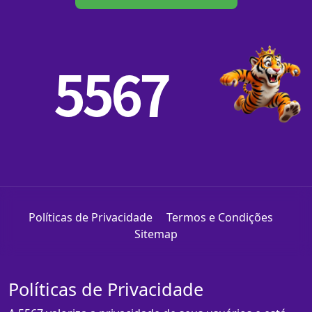
Políticas de Privacidade
Termos e Condições
Sitemap
Políticas de Privacidade