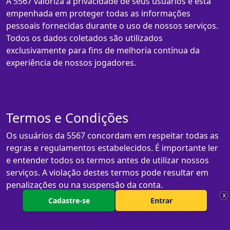
A 5567 valoriza a privacidade de seus usuários e está
empenhada em proteger todas as informações
pessoais fornecidas durante o uso de nossos serviços.
Todos os dados coletados são utilizados
exclusivamente para fins de melhoria contínua da
experiência de nossos jogadores.
Termos e Condições
Os usuários da 5567 concordam em respeitar todas as
regras e regulamentos estabelecidos. É importante ler
e entender todos os termos antes de utilizar nossos
serviços. A violação destes termos pode resultar em
penalizações ou na suspensão da conta.
X
Cadastre-se
Entrar